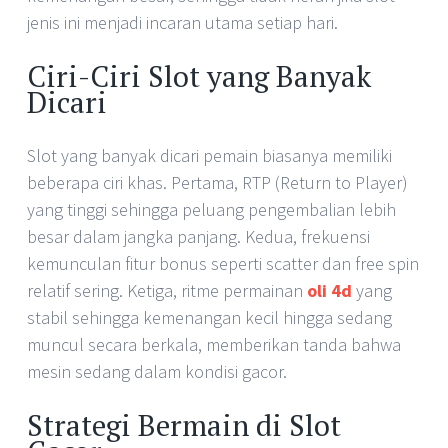
jenis ini menjadi incaran utama setiap hari.
Ciri-Ciri Slot yang Banyak
Dicari
Slot yang banyak dicari pemain biasanya memiliki
beberapa ciri khas. Pertama, RTP (Return to Player)
yang tinggi sehingga peluang pengembalian lebih
besar dalam jangka panjang. Kedua, frekuensi
kemunculan fitur bonus seperti scatter dan free spin
relatif sering. Ketiga, ritme permainan
oli 4d
yang
stabil sehingga kemenangan kecil hingga sedang
muncul secara berkala, memberikan tanda bahwa
mesin sedang dalam kondisi gacor.
Strategi Bermain di Slot