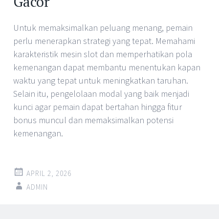
Gacor
Untuk memaksimalkan peluang menang, pemain
perlu menerapkan strategi yang tepat. Memahami
karakteristik mesin slot dan memperhatikan pola
kemenangan dapat membantu menentukan kapan
waktu yang tepat untuk meningkatkan taruhan.
Selain itu, pengelolaan modal yang baik menjadi
kunci agar pemain dapat bertahan hingga fitur
bonus muncul dan memaksimalkan potensi
kemenangan.
APRIL 2, 2026
ADMIN