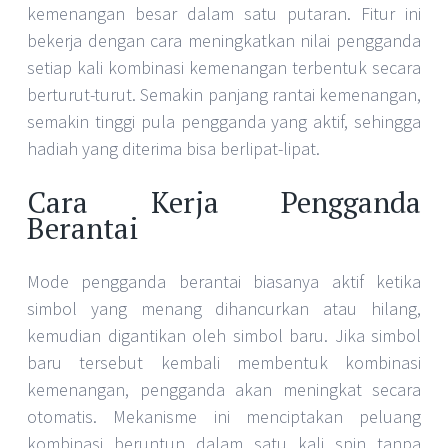
kemenangan besar dalam satu putaran. Fitur ini
bekerja dengan cara meningkatkan nilai pengganda
setiap kali kombinasi kemenangan terbentuk secara
berturut-turut. Semakin panjang rantai kemenangan,
semakin tinggi pula pengganda yang aktif, sehingga
hadiah yang diterima bisa berlipat-lipat.
Cara Kerja Pengganda
Berantai
Mode pengganda berantai biasanya aktif ketika
simbol yang menang dihancurkan atau hilang,
kemudian digantikan oleh simbol baru. Jika simbol
baru tersebut kembali membentuk kombinasi
kemenangan, pengganda akan meningkat secara
otomatis. Mekanisme ini menciptakan peluang
kombinasi beruntun dalam satu kali spin tanpa