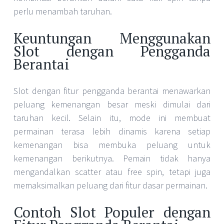
perlu menambah taruhan.
Keuntungan Menggunakan
Slot dengan Pengganda
Berantai
Slot dengan fitur pengganda berantai menawarkan
peluang kemenangan besar meski dimulai dari
taruhan kecil. Selain itu, mode ini membuat
permainan terasa lebih dinamis karena setiap
kemenangan bisa membuka peluang untuk
kemenangan berikutnya. Pemain tidak hanya
mengandalkan scatter atau free spin, tetapi juga
memaksimalkan peluang dari fitur dasar permainan.
Contoh Slot Populer dengan