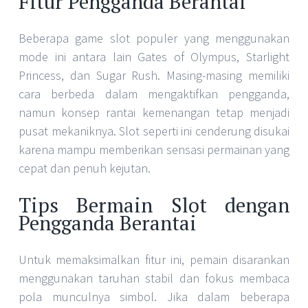
Fitur Pengganda Berantai
Beberapa game slot populer yang menggunakan
mode ini antara lain Gates of Olympus, Starlight
Princess, dan Sugar Rush. Masing-masing memiliki
cara berbeda dalam mengaktifkan pengganda,
namun konsep rantai kemenangan tetap menjadi
pusat mekaniknya. Slot seperti ini cenderung disukai
karena mampu memberikan sensasi permainan yang
cepat dan penuh kejutan.
Tips Bermain Slot dengan
Pengganda Berantai
Untuk memaksimalkan fitur ini, pemain disarankan
menggunakan taruhan stabil dan fokus membaca
pola munculnya simbol. Jika dalam beberapa