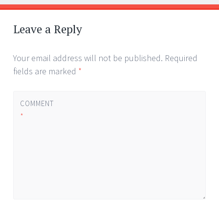
Post
←
→
navigation
Leave a Reply
Your email address will not be published.
Required
fields are marked
*
COMMENT
*