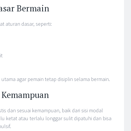
asar Bermain
 aturan dasar, seperti:
it
 utama agar pemain tetap disiplin selama bermain.
ai Kemampuan
stis dan sesuai kemampuan, baik dari sisi modal
 ketat atau terlalu longgar sulit dipatuhi dan bisa
lsif.