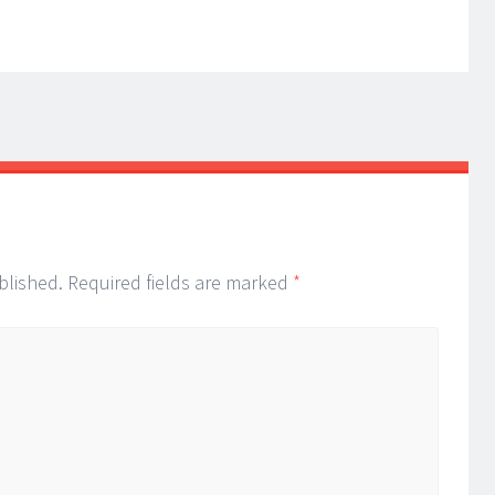
blished.
Required fields are marked
*