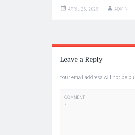
APRIL 25, 2026
ADMIN
Post
←
→
navigation
Leave a Reply
Your email address will not be pu
COMMENT
*